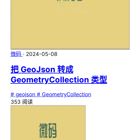
微码
·
2024-05-08
把 GeoJson 转成
GeometryCollection 类型
#
geojson
#
GeometryCollection
353
阅读