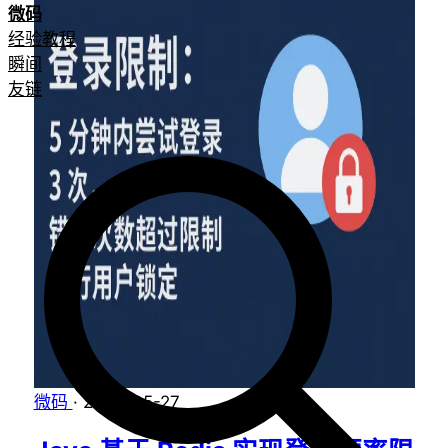
微码
经验教程
瞬间
友链
微码
·
2025-05-27