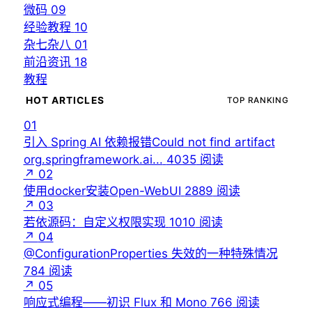
微码
09
经验教程
10
杂七杂八
01
前沿资讯
18
教程
HOT ARTICLES
TOP RANKING
01
引入 Spring AI 依赖报错Could not find artifact
org.springframework.ai...
4035
阅读
↗
02
使用docker安装Open-WebUI
2889
阅读
↗
03
若依源码：自定义权限实现
1010
阅读
↗
04
@ConfigurationProperties 失效的一种特殊情况
784
阅读
↗
05
响应式编程——初识 Flux 和 Mono
766
阅读