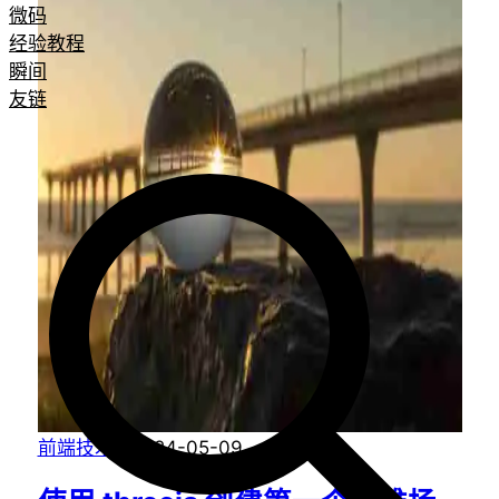
微码
经验教程
瞬间
友链
前端技术
·
2024-05-09