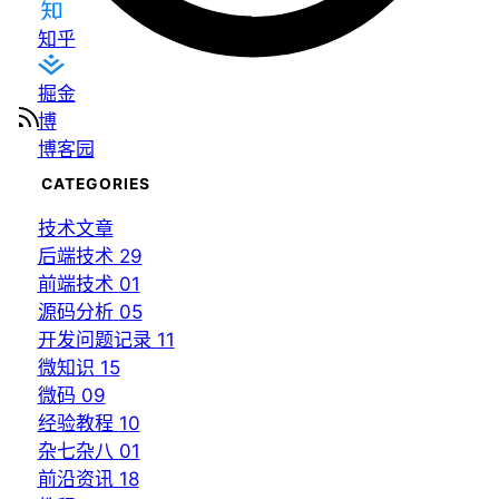
知乎
掘金
博
博客园
CATEGORIES
技术文章
后端技术
29
前端技术
01
源码分析
05
开发问题记录
11
微知识
15
微码
09
经验教程
10
杂七杂八
01
前沿资讯
18