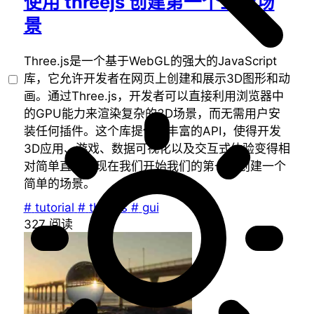
使用 threejs 创建第一个三维场
景
Three.js是一个基于WebGL的强大的JavaScript
库，它允许开发者在网页上创建和展示3D图形和动
画。通过Three.js，开发者可以直接利用浏览器中
的GPU能力来渲染复杂的3D场景，而无需用户安
装任何插件。这个库提供了丰富的API，使得开发
3D应用、游戏、数据可视化以及交互式体验变得相
对简单直觉。现在我们开始我们的第一步创建一个
简单的场景。
#
tutorial
#
threejs
#
gui
327
阅读