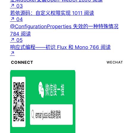
↗
03
若依源码：自定义权限实现
1011
阅读
↗
04
@ConfigurationProperties 失效的一种特殊情况
784
阅读
↗
05
响应式编程——初识 Flux 和 Mono
766
阅读
↗
CONNECT
WECHAT