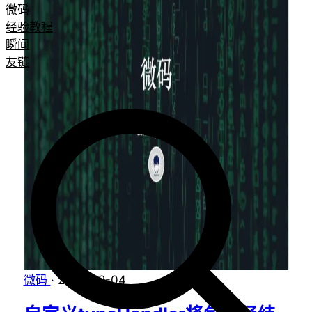
微码
经验教程
瞬间
友链
微码
·
2024-12-04