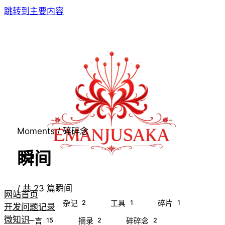
跳转到主要内容
Moments / 碎碎念
瞬间
/
共
23
篇瞬间
网站首页
全部
2
1
1
杂记
工具
碎片
开发问题记录
微知识
15
2
2
一言
摘录
碎碎念