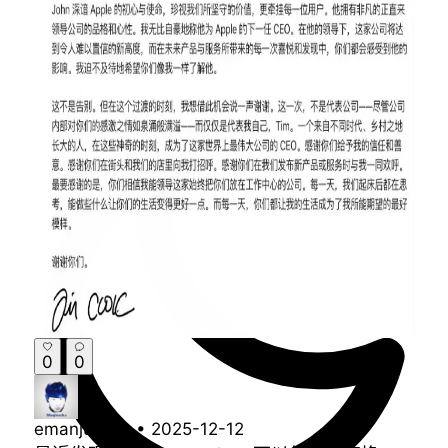
0
0
emanjusaka
•
2025-12-12