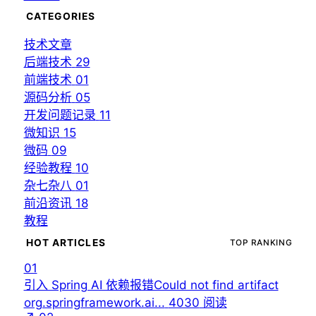
CATEGORIES
技术文章
后端技术
29
前端技术
01
源码分析
05
开发问题记录
11
微知识
15
微码
09
经验教程
10
杂七杂八
01
前沿资讯
18
教程
HOT ARTICLES
TOP RANKING
01
引入 Spring AI 依赖报错Could not find artifact
org.springframework.ai...
4030
阅读