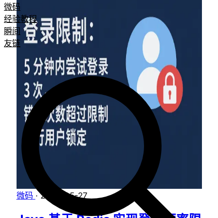
微码
经验教程
瞬间
友链
微码
·
2025-05-27