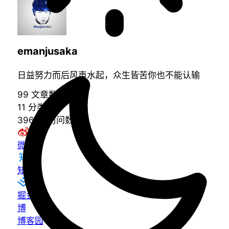
emanjusaka
日益努力而后风声水起，众生皆苦你也不能认输
99
文章数
11
分类数
39695
访问数
微博
知乎
掘金
博
博客园