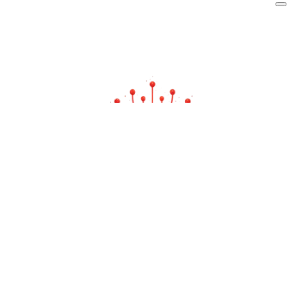
emanjusaka —— 彼岸花开可奈何
日益努力而后风声水起，众生皆苦你也不能认输