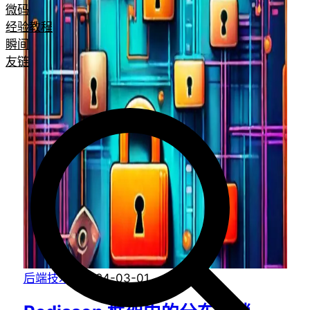
微码
经验教程
瞬间
友链
后端技术
·
2024-03-01