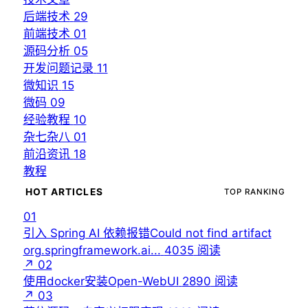
后端技术
29
前端技术
01
源码分析
05
开发问题记录
11
微知识
15
微码
09
经验教程
10
杂七杂八
01
前沿资讯
18
教程
HOT ARTICLES
TOP RANKING
01
引入 Spring AI 依赖报错Could not find artifact
org.springframework.ai...
4035
阅读
↗
02
使用docker安装Open-WebUI
2890
阅读
↗
03