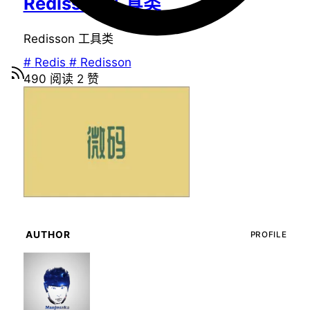
Redisson 工具类
Redisson 工具类
#
Redis
#
Redisson
490
阅读
2
赞
AUTHOR
PROFILE