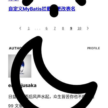
自定义MyBatis拦截器更改表名
9
1
...
6
7
8
10
AUTHOR
PROFILE
emanjusaka
日益努力而后风声水起，众生皆苦你也不能认输
99
文章数