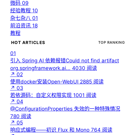
微码
09
经验教程
10
杂七杂八
01
前沿资讯
18
教程
HOT ARTICLES
TOP RANKING
01
引入 Spring AI 依赖报错Could not find artifact
org.springframework.ai...
4030
阅读
↗
02
使用docker安装Open-WebUI
2885
阅读
↗
03
若依源码：自定义权限实现
1001
阅读
↗
04
@ConfigurationProperties 失效的一种特殊情况
780
阅读
↗
05
响应式编程——初识 Flux 和 Mono
764
阅读