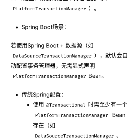
）。
PlatformTransactionManager
Spring Boot场景：
若使用Spring Boot + 数据源（如⁠
），默认会自
DataSourceTransactionManager
动配置事务管理器，无需显式声明⁠
Bean。
PlatformTransactionManager
传统Spring配置：
使用⁠
时需至少有一个
@Transactional
Bean
⁠PlatformTransactionManager
存在（如⁠
、⁠
DataSourceTransactionManager