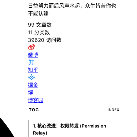
日益努力而后风声水起，众生皆苦你也
不能认输
99
文章数
11
分类数
39620
访问数
微博
知乎
掘金
博
博客园
TOC
INDEX
1. 核心改进：权限转发 (Permission
Relay)