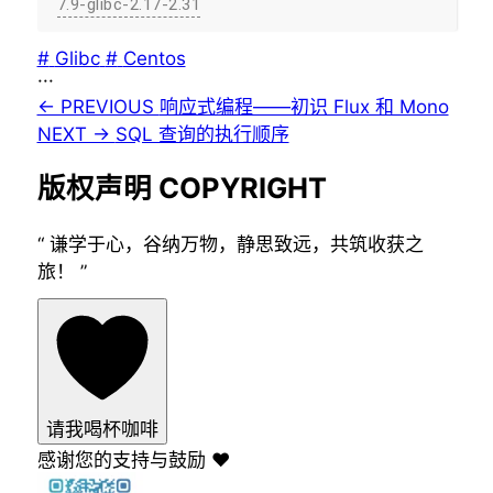
7.9-glibc-2.17-2.31
#
Glibc
#
Centos
···
← PREVIOUS
响应式编程——初识 Flux 和 Mono
NEXT →
SQL 查询的执行顺序
版权声明
COPYRIGHT
“
谦学于心，谷纳万物，静思致远，共筑收获之
旅！
”
请我喝杯咖啡
感谢您的支持与鼓励 ❤️