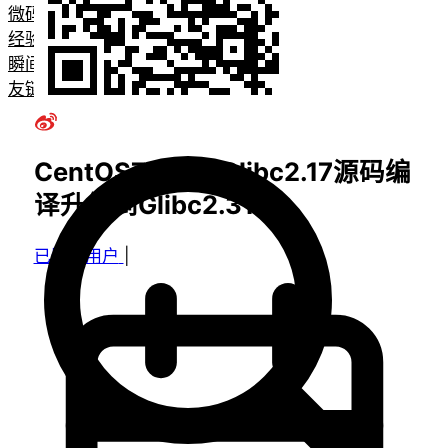
微码
经验教程
瞬间
友链
CentOS7.9中的Glibc2.17源码编
译升级到Glibc2.31
已删除用户
|