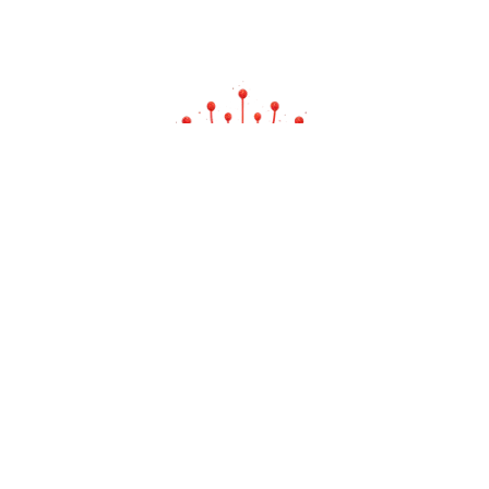
emanjusaka —— 彼岸花开可奈何
日益努力而后风声水起，众生皆苦你也不能认输