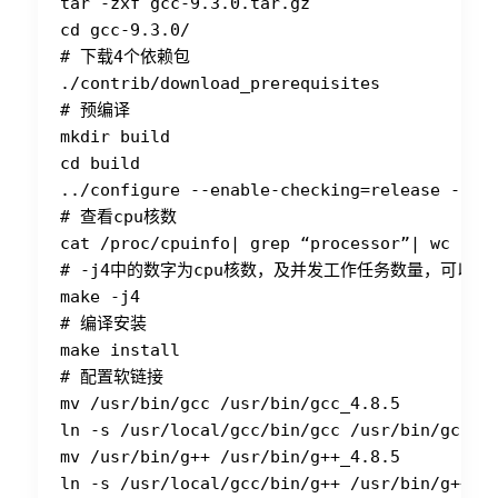
tar -zxf gcc-9.3.0.tar.gz

cd gcc-9.3.0/

# 下载4个依赖包

./contrib/download_prerequisites

# 预编译

mkdir build

cd build

../configure --enable-checking=release --ena
# 查看cpu核数

cat /proc/cpuinfo| grep “processor”| wc -l

# -j4中的数字为cpu核数，及并发工作任务数量，可以提
make -j4

# 编译安装

make install

# 配置软链接

mv /usr/bin/gcc /usr/bin/gcc_4.8.5

ln -s /usr/local/gcc/bin/gcc /usr/bin/gcc

mv /usr/bin/g++ /usr/bin/g++_4.8.5

ln -s /usr/local/gcc/bin/g++ /usr/bin/g++
