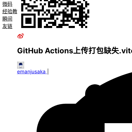
微码
经验教程
瞬间
友链
GitHub Actions上传打包缺失.vite
emanjusaka
|