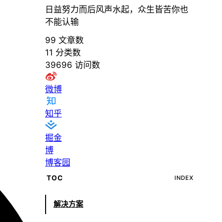
日益努力而后风声水起，众生皆苦你也
不能认输
99
文章数
11
分类数
39696
访问数
微博
知乎
掘金
博
博客园
TOC
INDEX
解决方案